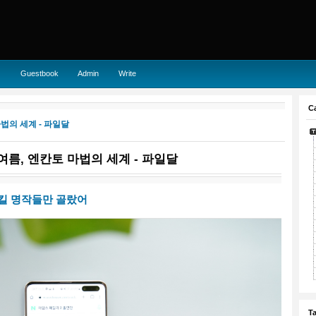
Guestbook
Admin
Write
C
법의 세계 - 파일달
여름, 엔칸토 마법의 세계 - 파일달
삼킬 명작들만 골랐어
Ta