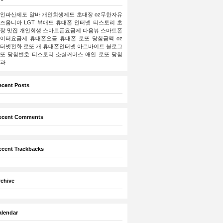
인파산제도
알바
개인회생제도
초대장
oz무한자유
즈옴니아
LGT
뷰애드
휴대폰 인터넷
티스토리 초
장
맛집
개인회생
스마트폰요금제
다음뷰
스마트폰
이터요금제
휴대폰요금
휴대폰
로또 당첨금액
oz
터넷전화
로또
개
휴대폰인터넷
아르바이트
블로그
또 당첨번호
티스토리
소셜커머스
애인
로또 당첨
과
ecent Posts
ecent Comments
ecent Trackbacks
rchive
alendar