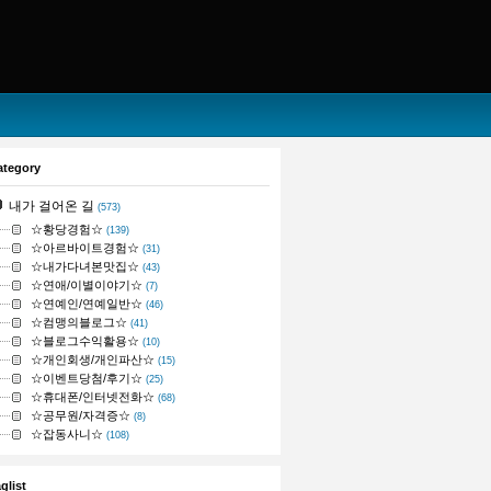
티스토리툴바
ategory
내가 걸어온 길
(573)
☆황당경험☆
(139)
☆아르바이트경험☆
(31)
☆내가다녀본맛집☆
(43)
☆연애/이별이야기☆
(7)
☆연예인/연예일반☆
(46)
☆컴맹의블로그☆
(41)
☆블로그수익활용☆
(10)
☆개인회생/개인파산☆
(15)
☆이벤트당첨/후기☆
(25)
☆휴대폰/인터넷전화☆
(68)
☆공무원/자격증☆
(8)
☆잡동사니☆
(108)
glist