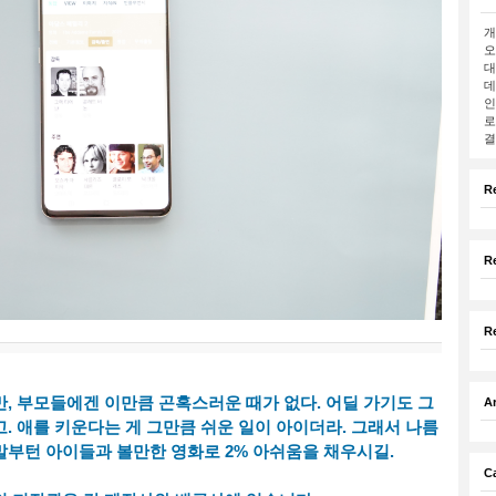
개
오
대
데
인
로
결
R
R
R
, 부모들에겐 이만큼 곤혹스러운 때가 없다. 어딜 가기도 그
A
. 애를 키운다는 게 그만큼 쉬운 일이 아이더라. 그래서 나름
말부턴 아이들과 볼만한 영화로 2% 아쉬움을 채우시길.
C